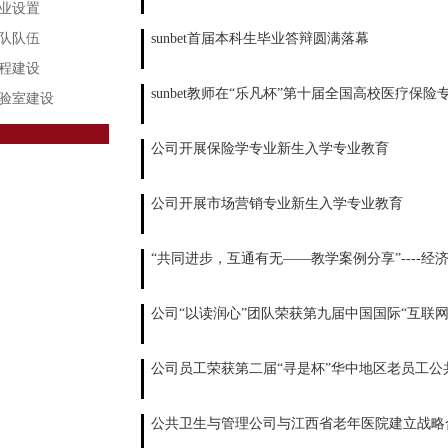
业设置
队队伍
sunbet首届本科生毕业答辩圆满落幕​
程建设
sunbet教师在“乐凡杯”第十届全国高校医疗保险专业
验室建设
公司开展保险学专业新生入学专业教育
公司开展市场营销专业新生入学专业教育
“共同进步，互通有无——教学案例分享”----经济
公司“以读润心”团队荣获第九届中国国际“互联网+”
公司员工荣获第二届“寻是杯”华中地区老员工公共
公共卫生与管理公司与江西省老年医院建立战略