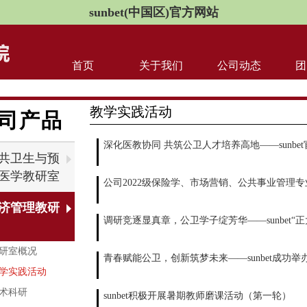
sunbet(中国区)官方网站
首页
关于我们
公司动态
团
教学实践活动
司产品
深化医教协同 共筑公卫人才培养高地——sunbet
共卫生与预
医学教研室
公司2022级保险学、市场营销、公共事业管理专业
济管理教研
调研竞逐显真章，公卫学子绽芳华——sunbet“正大杯
研室概况
青春赋能公卫，创新筑梦未来——sunbet成功举办“
学实践活动
术科研
sunbet积极开展暑期教师磨课活动（第一轮）