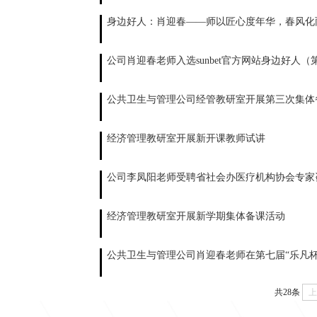
身边好人：肖迎春——师以匠心度年华，春风化
公司肖迎春老师入选sunbet官方网站身边好人（
公共卫生与管理公司经管教研室开展第三次集体
经济管理教研室开展新开课教师试讲
公司李凤阳老师受聘省社会办医疗机构协会专家咨
经济管理教研室开展新学期集体备课活动
公共卫生与管理公司肖迎春老师在第七届“乐凡杯”
共28条
上