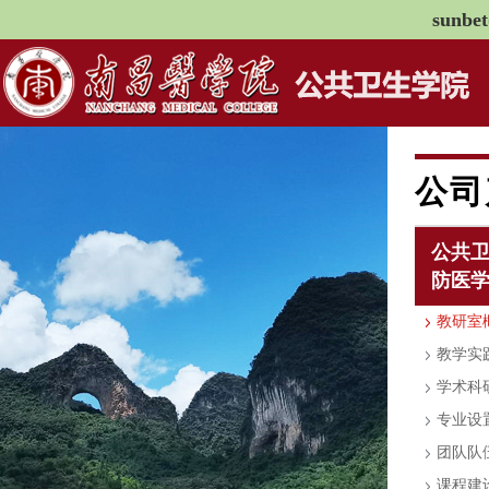
sunb
公司
公共
防医
教研室
教学实
学术科
专业设
团队队
课程建