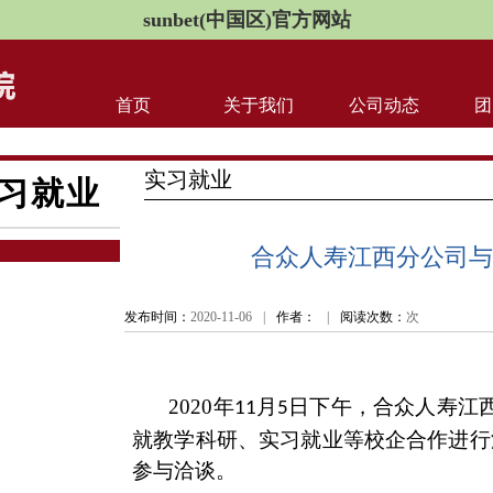
sunbet(中国区)官方网站
首页
关于我们
公司动态
团
实习就业
习就业
合众人寿江西分公司与
发布时间：
2020-11-06
|
作者：
|
阅读次数：
次
2020年
月
日下午，合众人寿江
11
5
就教学科研、实习就业等校企合作进行
参与洽谈。