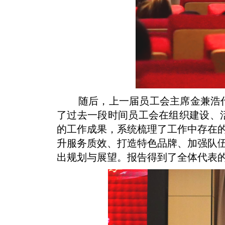
随后，上一届员工会主席
金兼浩
了过去一段时间员工会在组织建设、
的工作成果，系统梳理了工作中存在
升服务质效、打造特色品牌、加强队伍
出规划与展望。报告得到了全体代表