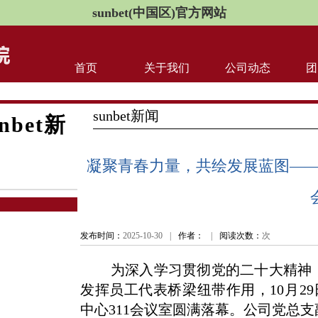
sunbet(中国区)官方网站
首页
关于我们
公司动态
团
sunbet新闻
unbet新
凝聚青春力量，共绘发展蓝图——s
发布时间：
2025-10-30
|
作者：
|
阅读次数：
次
为深入学习贯彻党的二十大精神
发挥员工代表桥梁纽带作用，
10月2
中心
311会议室
圆满落幕。公司
党总支