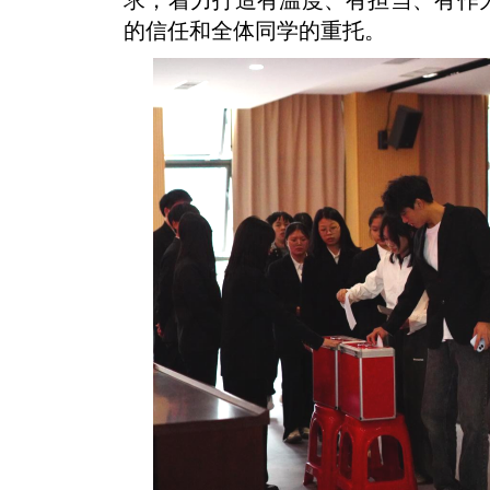
求，着力打造有温度、有担当、有作
的信任和全体同学的重托。