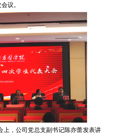
次会议。
会上，公司
党总支
副书记
陈亦蕾
发表讲