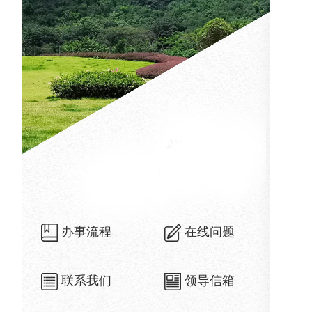
办事流程
在线问题
联系我们
领导信箱