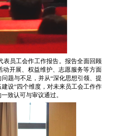
代表员工会作工作报告。报告全面回顾
活动开展、权益维护、志愿服务等方面
的问题与不足，并从
“深化思想引领、提
建设”四个维度，对未来员工会工作作
的一致认可与审议通过。