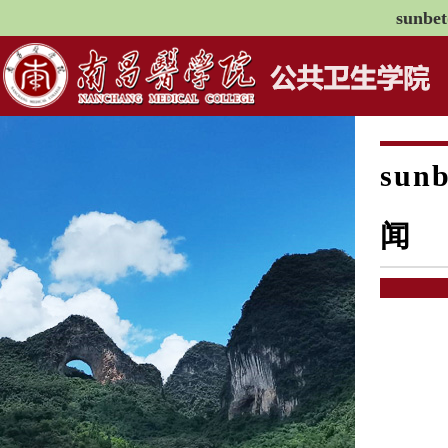
sunb
sun
闻