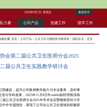
2026年8月7日 星期五
集团首页
队力量
公司产品
党建工作
团学工作
当前位置:
首页
>
公司产品
>
公共卫生与预防医学教研室
>
团队队伍
> 正文
会第二届公共卫生医师分会2025
二届公共卫生实践教学研讨会
江西建设，提升公司教师教学能力与专业素养，及时掌
交流与学科发展，
2025
年
11
月
8
日年sunbet副经理陈清凤
二届公共卫生医师分会
2025
年学术会议暨赣南医科大学
议中作专题报告，展现了公司在公共卫生领域的积极探