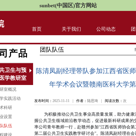
sunbet(中国区)官方网站
首页
关于我们
公司动态
团
团队队伍
司产品
共卫生与预
陈清凤副经理带队参加江西省医师协
医学教研室
年学术会议暨赣南医科大学第
研室概况
学实践活动
发布时间：
2025-11-11
|
作者：
陆思琦
|
阅读次数：
次
术科研
为积极推动公共卫生事业高质量发展，助力健康
业设置
握公共卫生领域前沿教学动态，促进最新科研成果的
队队伍
率公司青年教师一行，赴赣州参加“江西省医师协会第
第二届公共卫生实践教学研讨会”。陈清凤副经理在会
程建设