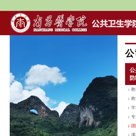
公
公
防
教
教
学
专
团
课